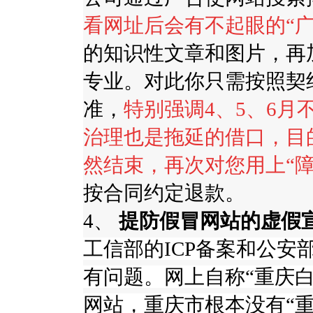
看网址后会有不起眼的
“
的知识性文章和图片，再
专业。对此你只需按照契
准，
特别强调
4
、
5
、
6
月
治理也是拖延的借口，目
然结束，再次对您用上
“
按合同约定退款。
4、
提防假冒网站的虚假
工信部的
ICP
备案和公安
有问题。网上自称“重庆
网站，重庆市根本没有“重