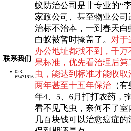
蚁防治公司是非专业的
“
家政公司、甚至物业公司
治标不治本，一到春天白
白蚁被暂时掩盖了。
对于
办公
地址都找不到，千万
联系我们
果标准，优先看治理后第
023-
虫，能达到标准才能收取
65471816
两年甚至十五年保治
（有
年
4
、
5
、
6
月打打农药，
看不见飞虫，奈何不了室
几百块钱可以治愈癌症的
保到期还是有。