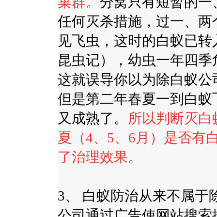
巢群
。
分窝只有短暂的一
任何灭杀措施，过一、两
见飞虫，这时的白蚁已转
昆虫记），幼虫一年四季
这就误导你以为除白蚁公
但是第二年春夏一到白蚁
又成熟了。
所以判断灭白
夏（
4
、
5
、
6
月）是否有
了治理效果。
3、
白蚁防治从来不属于
公司通过广告使网站搜索